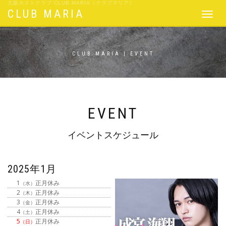
大阪ホストクラブ CLUB MARIA（クラブマリア）
CLUB MARIA
Toggle
navigat
CLUB MARIA | EVENT
EVENT
イベントスケジュール
2025年1月
1
正月休み
（水）
2
正月休み
（木）
3
正月休み
（金）
4
正月休み
（土）
5
正月休み
（日）