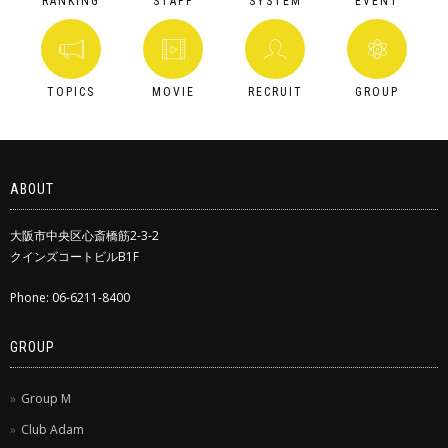
RANKING
STAFF
SYSTEM
EVENT
TOPICS
MOVIE
RECRUIT
GROUP
ABOUT
大阪市中央区心斎橋筋2-3-2
クインズコートビルB1F
Phone: 06-6211-8400
GROUP
Group M
Club Adam