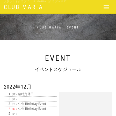
大阪ホストクラブ CLUB MARIA（クラブマリア）
CLUB MARIA
Toggle
navigat
CLUB MARIA | EVENT
EVENT
イベントスケジュール
2022年12月
1
臨時定休日
（木）
2
（金）
3
仁也 Birthday Event
（土）
4
仁也 Birthday Event
（日）
5
（月）