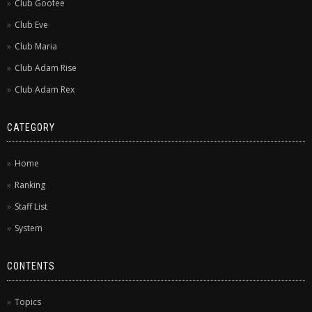
Club Goofee
Club Eve
Club Maria
Club Adam Rise
Club Adam Rex
CATEGORY
Home
Ranking
Staff List
System
CONTENTS
Topics