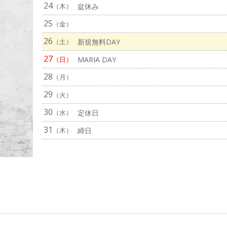
24
（木）
盆休み
25
（金）
26
（土）
新規無料DAY
27
（日）
MARIA DAY
28
（月）
29
（火）
30
（水）
定休日
31
（木）
締日