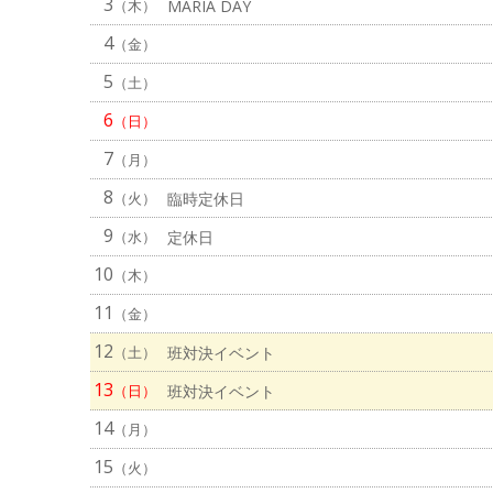
3
（木）
MARIA DAY
4
（金）
5
（土）
6
（日）
7
（月）
8
（火）
臨時定休日
9
（水）
定休日
10
（木）
11
（金）
12
（土）
班対決イベント
13
（日）
班対決イベント
14
（月）
15
（火）