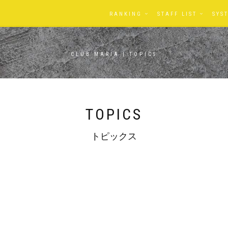
RANKING
STAFF LIST
SYS
CLUB MARIA | TOPICS
TOPICS
トピックス