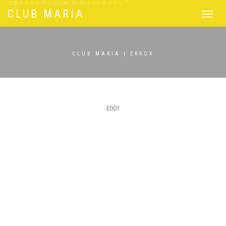
大阪ホストクラブ CLUB MARIA（クラブマリア）
CLUB MARIA
Toggle
navigat
CLUB MARIA | ERROR
E001