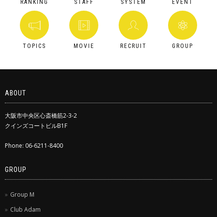
RANKING
STAFF
SYSTEM
EVENT
TOPICS
MOVIE
RECRUIT
GROUP
ABOUT
大阪市中央区心斎橋筋2-3-2
クインズコートビルB1F
Phone: 06-6211-8400
GROUP
Group M
Club Adam