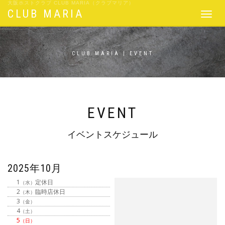
大阪ホストクラブ CLUB MARIA（クラブマリア）
CLUB MARIA
Toggle
navigat
CLUB MARIA | EVENT
EVENT
イベントスケジュール
2025年10月
1
定休日
（水）
2
臨時店休日
（木）
3
（金）
4
（土）
5
（日）